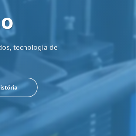
co
dos, tecnologia de
istória